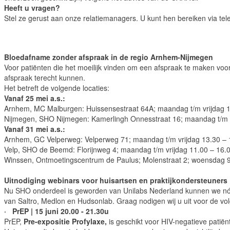
Heeft u vragen?
Stel ze gerust aan onze relatiemanagers. U kunt hen bereiken via te
Bloedafname zonder afspraak in de regio Arnhem-Nijmegen
Voor patiënten die het moeilijk vinden om een afspraak te maken voor
afspraak terecht kunnen.
Het betreft de volgende locaties:
Vanaf 25 mei a.s.:
Arnhem, MC Malburgen: Huissensestraat 64A; maandag t/m vrijdag 1
Nijmegen, SHO Nijmegen: Kamerlingh Onnesstraat 16; maandag t/m v
Vanaf 31 mei a.s.:
Arnhem, GC Velperweg: Velperweg 71; maandag t/m vrijdag 13.30 – 
Velp, SHO de Beemd: Florijnweg 4; maandag t/m vrijdag 11.00 – 16.
Winssen, Ontmoetingscentrum de Paulus; Molenstraat 2; woensdag 9
Uitnodiging webinars voor huisartsen en praktijkondersteuners
Nu SHO onderdeel is geworden van Unilabs Nederland kunnen we nó
van Saltro, Medlon en Hudsonlab. Graag nodigen wij u uit voor de vo
· PrEP | 15 juni 20.00 - 21.30u
PrEP,
Pre-expositie Profylaxe,
is geschikt voor HIV-negatieve patiën