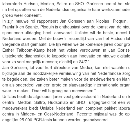
laboratoria Hudson, Medlon, Saltro en SHO. Gorissen neemt het st
na het opzetten van de Nederlandse organisatie haar werkzaamheden 
groep weer opneemt.
In zijn nieuwe rol rapporteert Jan Gorissen aan Nicolas Ploquin,
Frankrijk en Spanje. Ploquin is enthousiast over de komst van de nie
spannende uitdaging heeft aanvaard. Unilabs wil de beste, meest 
Nederland worden. Met de bouw in recordtijd van van het Hudson l
vliegende start gemaakt. Die lijn willen we de komende jaren door gr
Esther Talboom-Kamp heeft het volste vertrouwen in Jan Goriss
uitstekende diagnostiek te koppelen aan innovatie en nieuwe digital
voor zo veel mogelijk mensen; dichtbij en 24/7.”
Jan Gorissen, tot voor kort directeur van Medux, kan niet wachte
bijdrage aan de noodzakelijke vernieuwing van het Nederlandse zor
te begeleiden, die zaken beter maken voor de medewerkers en klant
om als onderdeel van een grote en slagvaardige internationale organ
waar te maken. Daar wil ik graag aan meewerken.”
Unilabs heeft de afgelopen jaren veel geïnvesteerd in Nederland en i
centra Medlon, Saltro, Hudsonlab en SHO uitgegroeid tot één va
medewerkers biedt Unilabs Nederland een compleet pakket laborato
centra in Midden- en Oost-Nederland. Recente mijlpaal was de op
dagelijks 25.000 PCR-tests kunnen worden geanalyseerd.