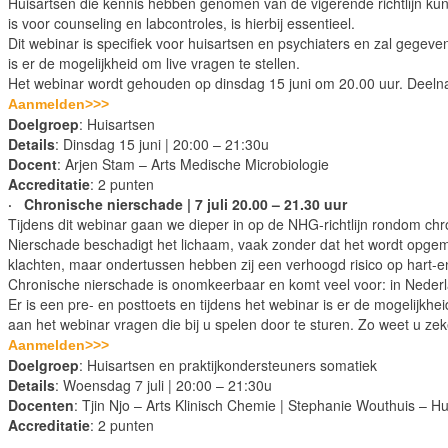
Huisartsen die kennis hebben genomen van de vigerende richtlijn kunn
is voor counseling en labcontroles, is hierbij essentieel.
Dit webinar is specifiek voor huisartsen en psychiaters en zal gegev
is er de mogelijkheid om live vragen te stellen.
Het webinar wordt gehouden op dinsdag 15 juni om 20.00 uur. Deelname
Aanmelden>>>
Doelgroep
: Huisartsen
Details
: Dinsdag 15 juni | 20:00 – 21:30u
Docent
: Arjen Stam – Arts Medische Microbiologie
Accreditatie
: 2 punten
· Chronische nierschade | 7 juli 20.00 – 21.30 uur
Tijdens dit webinar gaan we dieper in op de NHG-richtlijn rondom ch
Nierschade beschadigt het lichaam, vaak zonder dat het wordt opge
klachten, maar ondertussen hebben zij een verhoogd risico op hart-en 
Chronische nierschade is onomkeerbaar en komt veel voor: in Neder
Er is een pre- en posttoets en tijdens het webinar is er de mogelijkhe
aan het webinar vragen die bij u spelen door te sturen. Zo weet u zeker
Aanmelden>>>
Doelgroep
: Huisartsen en praktijkondersteuners somatiek
Details
: Woensdag 7 juli | 20:00 – 21:30u
Docenten
: Tjin Njo – Arts Klinisch Chemie | Stephanie Wouthuis – H
Accreditatie
: 2 punten