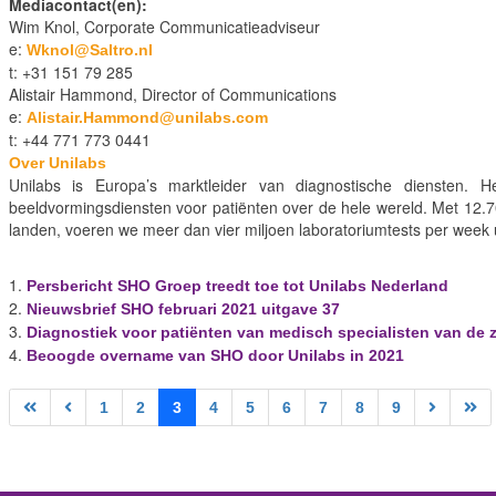
Mediacontact(en):
Wim Knol, Corporate Communicatieadviseur
e:
Wknol@Saltro.nl
t: +31 151 79 285
Alistair Hammond, Director of Communications
e:
Alistair.Hammond@unilabs.com
t: +44 771 773 0441
Over Unilabs
Unilabs is Europa’s marktleider van diagnostische diensten. H
beeldvormingsdiensten voor patiënten over de hele wereld. Met 12.
landen, voeren we meer dan vier miljoen laboratoriumtests per week u
Persbericht SHO Groep treedt toe tot Unilabs Nederland
Nieuwsbrief SHO februari 2021 uitgave 37
Diagnostiek voor patiënten van medisch specialisten van de 
Beoogde overname van SHO door Unilabs in 2021
1
2
3
4
5
6
7
8
9