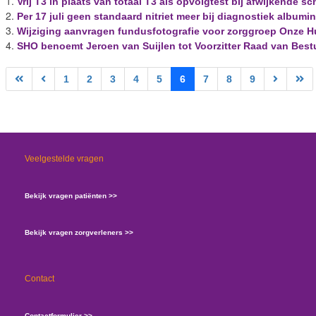
Vrij T3 in plaats van totaal T3 als opvolgtest bij afwijkende s
Per 17 juli geen standaard nitriet meer bij diagnostiek albumin
Wijziging aanvragen fundusfotografie voor zorggroep Onze H
SHO benoemt Jeroen van Suijlen tot Voorzitter Raad van Bestu
1
2
3
4
5
6
7
8
9
Veelgestelde vragen
Bekijk vragen patiënten >>
Bekijk vragen zorgverleners >>
Contact
Contactformulier >>