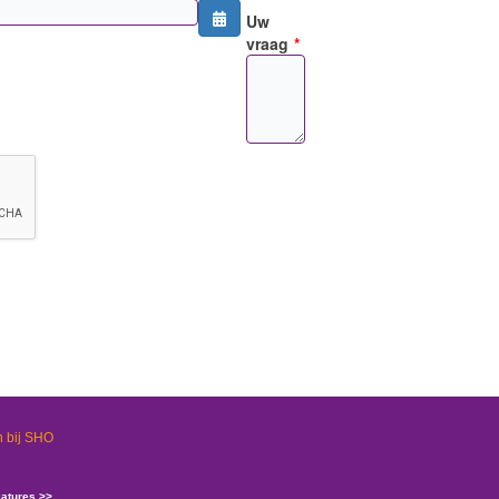
Open the calendar
Uw
vraag
*
 bij SHO
catures >>