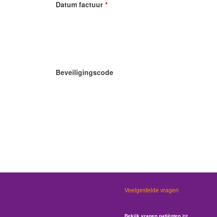
Datum factuur
*
Beveiligingscode
Veelgestelde vragen
Bekijk vragen patiënten >>