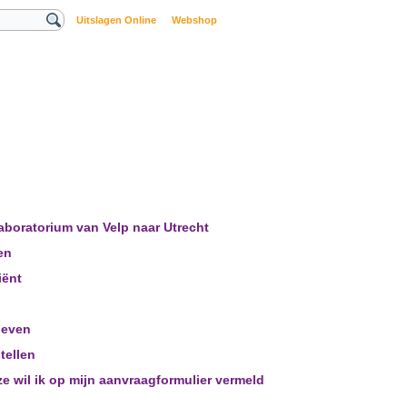
Uitslagen Online
Webshop
 laboratorium van Velp naar Utrecht
en
iënt
geven
tellen
ze wil ik op mijn aanvraagformulier vermeld