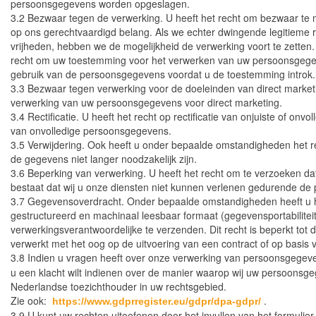
persoonsgegevens worden opgeslagen.
3.2 Bezwaar tegen de verwerking. U heeft het recht om bezwaar te
op ons gerechtvaardigd belang. Als we echter dwingende legitiem
vrijheden, hebben we de mogelijkheid de verwerking voort te zette
recht om uw toestemming voor het verwerken van uw persoonsgegeven
gebruik van de persoonsgegevens voordat u de toestemming introk.
3.3 Bezwaar tegen verwerking voor de doeleinden van direct marketi
verwerking van uw persoonsgegevens voor direct marketing.
3.4 Rectificatie. U heeft het recht op rectificatie van onjuiste of o
van onvolledige persoonsgegevens.
3.5 Verwijdering. Ook heeft u onder bepaalde omstandigheden het r
de gegevens niet langer noodzakelijk zijn.
3.6 Beperking van verwerking. U heeft het recht om te verzoeken d
bestaat dat wij u onze diensten niet kunnen verlenen gedurende de p
3.7 Gegevensoverdracht. Onder bepaalde omstandigheden heeft u he
gestructureerd en machinaal leesbaar formaat (gegevensportabilitei
verwerkingsverantwoordelijke te verzenden. Dit recht is beperkt tot
verwerkt met het oog op de uitvoering van een contract of op basis
3.8 Indien u vragen heeft over onze verwerking van persoonsgege
u een klacht wilt indienen over de manier waarop wij uw persoonsgeg
Nederlandse toezichthouder in uw rechtsgebied.
Zie ook:
.
https://www.gdprregister.eu/gdpr/dpa-gdpr/
3.9 U kunt uw rechten uitoefenen door het invullen van het formulier