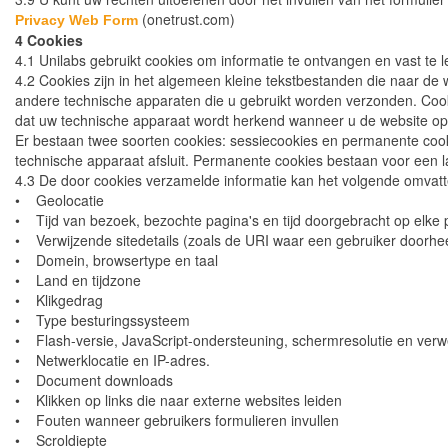
(onetrust.com)
Privacy Web Form
4 Cookies
4.1 Unilabs gebruikt cookies om informatie te ontvangen en vast te 
4.2 Cookies zijn in het algemeen kleine tekstbestanden die naar d
andere technische apparaten die u gebruikt worden verzonden. Cooki
dat uw technische apparaat wordt herkend wanneer u de website o
Er bestaan twee soorten cookies: sessiecookies en permanente cook
technische apparaat afsluit. Permanente cookies bestaan voor een l
4.3 De door cookies verzamelde informatie kan het volgende omvatt
• Geolocatie
• Tijd van bezoek, bezochte pagina's en tijd doorgebracht op elke
• Verwijzende sitedetails (zoals de URI waar een gebruiker doorh
• Domein, browsertype en taal
• Land en tijdzone
• Klikgedrag
• Type besturingssysteem
• Flash-versie, JavaScript-ondersteuning, schermresolutie en verw
• Netwerklocatie en IP-adres.
• Document downloads
• Klikken op links die naar externe websites leiden
• Fouten wanneer gebruikers formulieren invullen
• Scroldiepte