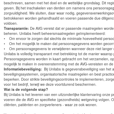
beschreven, samen met het doel en de wettelijke grondslag. Dit reg
geven. Bij het inschakelen van derden om namens ons persoonsgege
zorgvuldigheid. We sluiten, daar waar nodig, gegevensverwerkings
betrokkenen worden gehandhaafd en voeren passende due diligence
voldoen.
Transparantie:
De AVG vereist dat er passende maatregelen worden
beheren. Unilabs heeft beheersmaatregelen geïmplementeerd:
• Om ervoor te zorgen dat slechts de minimale hoeveelheid pers
• Om het mogelijk te maken dat persoonsgegevens worden gecorr
• Om persoonsgegevens te verwijderen wanneer deze niet langer no
Unilabs is volledig transparant met betrekking tot de manier waaro
Persoonsgegevens worden in kaart gebracht om het verzamelen, opsl
mogelijk te maken in overeenstemming met de AVG-vereisten en de
Informatiebeveiliging:
Bij Unilabs is gegevensbeveiliging van het
beveiligingssystemen, organisatorische maatregelen en best practi
beperken. Door strikte beveiligingscontroles te implementeren, zorge
voor het bedrijf, terwijl we deze voortdurend beschermen.
Wat is de volgende stap?
Bij Unilabs is het leveren van een uitzonderlijke klantervaring onze p
voeren die de AVG en specifieke (gezondheids) wetgeving volgen. Onz
cliënten, patiënten en zorgverleners - waar ze ook wonen.