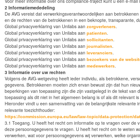
Voor meer informatie over ons compliance-traject kunt u een e-mail
2 Informatiemededeling
De AVG vereist dat verwerkingsverantwoordelijken aan betrokkenen
en de rechten van de betrokkenen in een beknopte, transparante, dui
Global privacyverklaring van Unilabs aan
.
zorgverleners
Global privacyverklaring van Unilabs aan
.
patienten
Global privacyverklaring van Unilabs aan
.
sollicitanten
Global privacyverklaring van Unilabs aan
.
journalisten
Global privacyverklaring van Unilabs aan
.
leveranciers
Global privacyverklaring van Unilabs aan
bezoekers van de websit
Global privacyverklaring van Unilabs aan
.
medewerkers
3 Informatie over uw rechten
Volgens de AVG-wetgeving heeft ieder individu, als betrokkene, versc
gegevens. Betrokkenen moeten zich ervan bewust zijn dat hun nieuwe 
beperkingen van toepassing zijn die zijn vastgelegd in de tekst van d
toepassing als dit niet in het algemeen belang is of als dit relevant 
Hieronder vindt u een samenvatting van de belangrijkste relevante i
relevante toezichthouder:
https://commission.europa.eu/law/law-topic/data-protection/da
3.1 Toegang. U heeft het recht om informatie op te vragen over de
deze persoonsgegevens te vragen. U heeft het recht om te weten 
verwerken, wat voor persoonsgegevens wij verwerken, welke organ