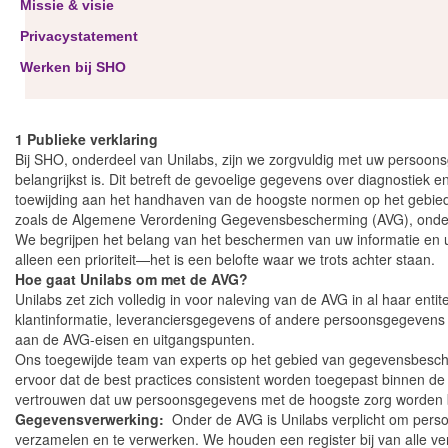
Missie & visie
Privacystatement
Werken bij SHO
1 Publieke verklaring
Bij SHO, onderdeel van Unilabs, zijn we zorgvuldig met uw persoo
belangrijkst is. Dit betreft de gevoelige gegevens over diagnostie
toewijding aan het handhaven van de hoogste normen op het gebi
zoals de Algemene Verordening Gegevensbescherming (AVG), onders
We begrijpen het belang van het beschermen van uw informatie en u
alleen een prioriteit—het is een belofte waar we trots achter staan.
Hoe gaat Unilabs om met de AVG?
Unilabs zet zich volledig in voor naleving van de AVG in al haar ent
klantinformatie, leveranciersgegevens of andere persoonsgegevens bin
aan de AVG-eisen en uitgangspunten.
Ons toegewijde team van experts op het gebied van gegevensbescher
ervoor dat de best practices consistent worden toegepast binnen de
vertrouwen dat uw persoonsgegevens met de hoogste zorg worden b
Gegevensverwerking:
Onder de AVG is Unilabs verplicht om persoo
verzamelen en te verwerken. We houden een register bij van alle verw