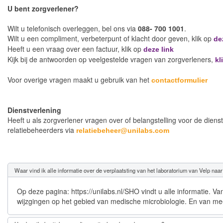
U bent zorgverlener?
Wilt u telefonisch overleggen, bel ons via
088- 700 1001
.
Wilt u een compliment, verbeterpunt of klacht door geven, klik op
de
Heeft u een vraag over een factuur, klik op
deze link
Kijk bij de antwoorden op veelgestelde vragen van zorgverleners,
kl
Voor overige vragen maakt u gebruik van het
contactformulier
Dienstverlening
Heeft u als zorgverlener vragen over of belangstelling voor de di
relatiebeheerders via
relatiebeheer@unilabs.com
Waar vind ik alle informatie over de verplaatsting van het laboratorium van Velp naar
Op deze pagina: https://unilabs.nl/SHO vindt u alle informatie. V
wijzgingen op het gebied van medische microbiologie. En van mee