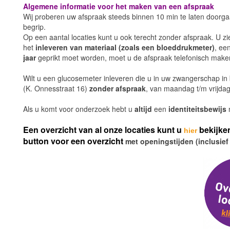
Algemene informatie voor het maken van een afspraak
Wij proberen uw afspraak steeds binnen 10 min te laten doorgaa
begrip.
Op een aantal locaties kunt u ook terecht zonder afspraak. U zie
het
inleveren van materiaal (zoals een bloeddrukmeter)
, ee
jaar
geprikt moet worden, moet u de afspraak telefonisch mak
Wilt u een glucosemeter inleveren die u in uw zwangerschap in
(K. Onnesstraat 16)
zonder
afspraak
, van
maandag t/m vrijdag
Als u komt voor onderzoek hebt u
altijd
een
identiteitsbewijs
Een overzicht van al onze locaties kunt u
bekijke
hier
button voor een overzicht
met openingstijden (inclusief 