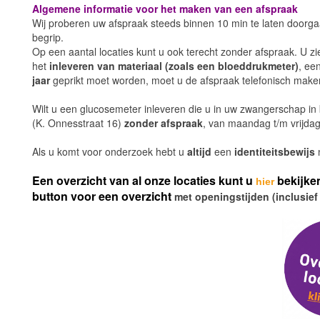
Algemene informatie voor het maken van een afspraak
Wij proberen uw afspraak steeds binnen 10 min te laten doorgaa
begrip.
Op een aantal locaties kunt u ook terecht zonder afspraak. U zie
het
inleveren van materiaal (zoals een bloeddrukmeter)
, ee
jaar
geprikt moet worden, moet u de afspraak telefonisch mak
Wilt u een glucosemeter inleveren die u in uw zwangerschap in
(K. Onnesstraat 16)
zonder
afspraak
, van
maandag t/m vrijdag
Als u komt voor onderzoek hebt u
altijd
een
identiteitsbewijs
Een overzicht van al onze locaties kunt u
bekijke
hier
button voor een overzicht
met openingstijden (inclusief 