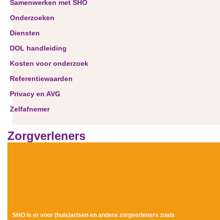
Samenwerken met SHO
Onderzoeken
Diensten
DOL handleiding
Kosten voor onderzoek
Referentiewaarden
Privacy en AVG
Zelfafnemer
Zorgverleners
SHO is er v
oor (huis)artsen en andere zorgverleners zoals