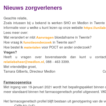
Nieuws zorgverleners
Geachte relatie,
Zoals intussen bij u bekend is werken SHO en Medlon in Twente p
informatie voor u welke u kunt lezen op onze website
https://unila
Lees meer over:
Wat verandert er mbt
bloedafname in Twente?
Aanvragen
Hoe vraag ik
in Twente aan?
functieonderzoek
Hoe bestel ik
voor POCT en ander onderzoek?
materialen
Vragen?
Heeft u vragen over bovenstaande dan kunt u contact
, 088 - 463 3399.
relatiebeheer@medlon.nl
Met vriendelijke groet,
Tamara Gilberts, Directeur Medlon Cor van Lu
Farmacogenetica
Met ingang van 19-januari 2021 wordt het bepalingspakket binnen
meer standaard binnen het farmacogenetisch profiel
uitgevoerd. VK
Het farmacogenetisch profiel blijft bestaan uit genotypering van de
- CYP1A2 (*1F)