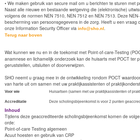
• We maken gebruik van secure mail om u berichten te sturen met p
Naast alle nieuwe en bestaande wetgeving die (elektronische) uitwiss
volgens de normen NEN 7510, NEN 7512 en NEN 7513. Deze NEN-norm
bescherming van persoonsgegevens in de zorg. Heeft u een vraag ov
onze Information Security Officer via
.
info@sho.nl
Terug naar boven
Wat kunnen we nu en in de toekomst met Point-of-care-Testing (PO
anamnese en lichamelijk onderzoek kan de huisarts met POCT ter pl
geruststellen, uitsluiten of doorverwijzen.
SHO neemt u graag mee in de ontwikkeling rondom POCT waardoor st
van harte uit om samen met uw praktijkassistenten of praktijkonders
Voor wie
Huisartsen (samen met uw praktijkassistenten of prak
Accreditatie
Deze scholingsbijeenkomst is voor 2 punten geaccre
Inhoud
Tijdens deze geaccrediteerde scholingsbijeenkomst komen de vol
orde:
Point-of-care Testing algemeen
Acuut hoesten en gebruik van CRP