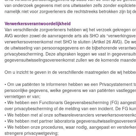
van onderzoek gegevens met ons uitwisselen zelfs zonder expliciete
namelijk niet voor zorgverleners die rechtstreeks betrokken zijn bi
Verwerkersverantwoordelijkheid
Van verschillende zorgverleners hebben wij het verzoek gekregen 
AVG worden zowel de aanvragende arts als SHO als “verwerkingsvera
verwerkersovereenkomst met SHO te sluiten (Artikel 26 AVG). De wet
de uitwisseling van persoonsgegevens en de bijbehorende verantwoor
privacybescherming. Deze afspraken leggen we vast in gegevensui
gegevensuitwisselingsovereenkomst zullen we de komende maande
Om u inzicht te geven in de verschillende maatregelen die wij hebbe
• Om uw patiënten te informeren hebben we een Privacystatement 
persoonlijke gegevens, welke gegevens we van patiënten vastleggen e
vernietigen er van;
• We hebben een Functionaris Gegevensbescherming (FG) aangesteld
over privacybescherming of de melding van een incident. De FG kun
• We hebben met al onze softwareleveranciers verwerkersovereenk
• We hebben met partner laboratoria gegevensuitwisselingsovereen
• We hebben onze procedures, waar nodig, aangepast en versterken
strengere privacywetgeving;