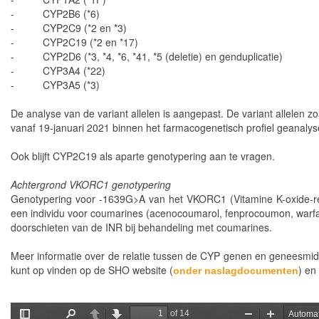
- CYP2B6 (*6)
- CYP2C9 (*2 en *3)
- CYP2C19 (*2 en *17)
- CYP2D6 (*3, *4, *6, *41, *5 (deletie) en genduplicatie)
- CYP3A4 (*22)
- CYP3A5 (*3)
De analyse van de variant allelen is aangepast. De variant allele
vanaf 19-januari 2021 binnen het farmacogenetisch profiel
geanalys
Ook blijft CYP2C19 als aparte genotypering aan te vragen.
Achtergrond VKORC1 genotypering
Genotypering voor -1639G>A van het VKORC1 (Vitamine K-oxide-r
een individu voor coumarines (acenocoumarol, fenprocoumon,
warf
doorschieten van de INR bij behandeling met coumarines.
Meer informatie over de relatie tussen de CYP genen en geneesmidd
kunt op vinden op de SHO website (
) en
onder
naslagdocumenten