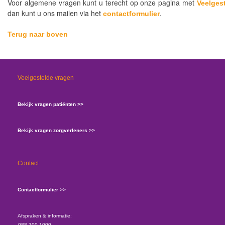
Voor algemene vragen kunt u terecht op onze pagina met
Veelges
dan kunt u ons mailen via het
.
contactformulier
Terug naar boven
Veelgestelde vragen
Bekijk vragen patiënten >>
Bekijk vragen zorgverleners >>
Contact
Contactformulier >>
Afspraken & informatie:
088-700 1000