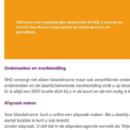
SH
O
staat voor onafhankelijke diagnostiek dichtbij. U kunt bij ons
terecht voor diverse onderzoeken die inzicht geven in uw
gezondheid.
Onderzoeken en voorbereiding
SHO verzorgt niet alleen bloedafname maar ook verschillende onderzo
onderzoeken en de daarbij behorende voorbereiding vindt u op dez
Er is altijd een SHO locatie dicht bij u in de buurt en als het nodig is 
Afspraak maken
Voor bloedafname kunt u online een afspraak maken. Als u daarbij u
aantal locaties is kunt u ook terecht
zonder afspraak. U ziet dat in de afsprakenagenda vermeld als 'Vrije