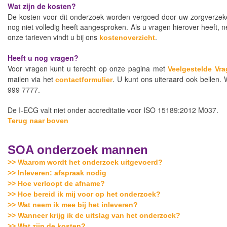
Wat zijn de kosten?
De kosten voor dit onderzoek worden vergoed door uw zorgverzekera
nog niet volledig heeft aangesproken. Als u vragen hierover heeft,
onze tarieven vindt u bij ons
.
kostenoverzicht
Heeft u nog vragen?
Voor vragen kunt u terecht op onze pagina met
Veelgestelde Vr
mailen via het
. U kunt ons uiteraard ook bellen. 
contactformulier
999 7777.
De I-ECG valt niet onder accreditatie voor ISO 15189:2012 M037.
Terug naar boven
SOA onderzoek mannen
>> Waarom wordt het onderzoek uitgevoerd?
>> Inleveren: afspraak nodig
>> Hoe verloopt de afname?
>> Hoe bereid ik mij voor op het onderzoek?
>> Wat neem ik mee bij het inleveren?
>> Wanneer krijg ik de uitslag van het onderzoek?
>> Wat zijn de kosten?