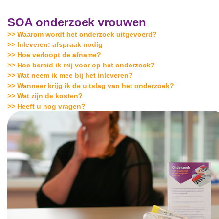
SOA onderzoek vrouwen
>> Waarom wordt het onderzoek uitgevoerd?
>> Inleveren: afspraak nodig
>> Hoe verloopt de afname?
>> Hoe bereid ik mij voor op het onderzoek?
>> Wat neem ik mee bij het inleveren?
>> Wanneer krijg ik de uitslag van het onderzoek?
>> Wat zijn de kosten?
>> Heeft u nog vragen?