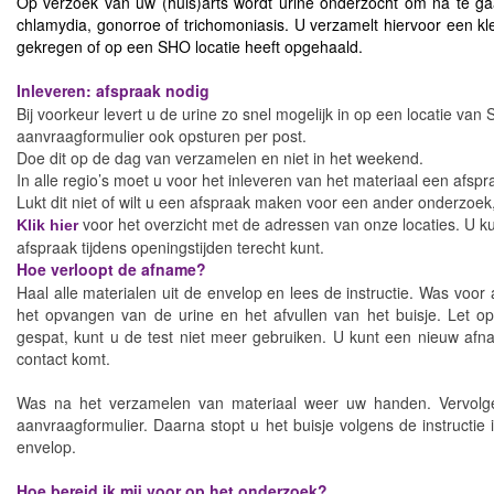
Op verzoek van uw (huis)arts wordt urine onderzocht om na te g
chlamydia, gonorroe of trichomoniasis. U verzamelt hiervoor een klei
gekregen of op een SHO locatie heeft opgehaald.
Inleveren: afspraak nodig
Bij voorkeur levert u de urine zo snel mogelijk in op een locatie van
aanvraagformulier ook opsturen per post.
Doe dit op de dag van verzamelen en niet in het weekend.
In alle regio’s moet u voor het inleveren van het materiaal een afsp
Lukt dit niet of wilt u een afspraak maken voor een ander onderzoe
voor het overzicht met de adressen van onze locaties. U 
Klik hier
afspraak tijdens openingstijden terecht kunt.
Hoe verloopt de afname?
Haal alle materialen uit de envelop en lees de instructie. Was voor
het opvangen van de urine en het afvullen van het buisje. Let op! 
gespat, kunt u de test niet meer gebruiken. U kunt een nieuw afna
contact komt.
Was na het verzamelen van materiaal weer uw handen. Vervolgens
aanvraagformulier. Daarna stopt u het buisje volgens de instructie
envelop.
Hoe bereid ik mij voor op het onderzoek?