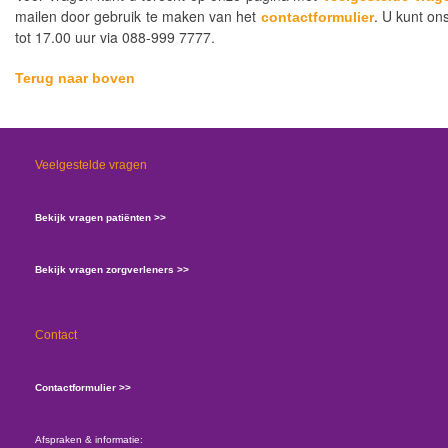
mailen door gebruik te maken van het
. U kunt on
contactformulier
tot 17.00 uur via 088-999 7777.
Terug naar boven
Veelgestelde vragen
Bekijk vragen patiënten >>
Bekijk vragen zorgverleners >>
Contact
Contactformulier >>
Afspraken & informatie: