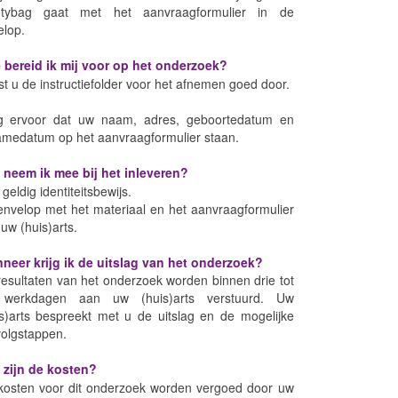
etybag gaat met het aanvraagformulier in de
elop.
 bereid ik mij voor op het onderzoek?
t u de instructiefolder voor het afnemen goed door.
g ervoor dat uw naam, adres, geboortedatum en
amedatum op het aanvraagformulier staan.
 neem ik mee bij het inleveren?
geldig identiteitsbewijs.
envelop met het materiaal en het aanvraagformulier
uw (huis)arts.
neer krijg ik de uitslag van het onderzoek?
esultaten van het onderzoek worden binnen drie tot
f werkdagen aan uw (huis)arts verstuurd. Uw
is)arts bespreekt met u de uitslag en de mogelijke
volgstappen.
 zijn de kosten?
kosten voor dit onderzoek worden vergoed door uw