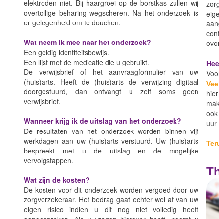
elektroden niet. Bij haargroei op de borstkas zullen wij
zor
overtollige beharing wegscheren. Na het onderzoek is
eig
er gelegenheid om te douchen.
aan
con
Wat neem ik mee naar het onderzoek?
over
Een geldig identiteitsbewijs.
Een lijst met de medicatie die u gebruikt.
Hee
De verwijsbrief of het aanvraagformulier van uw
Voo
(huis)arts. Heeft de (huis)arts de verwijzing digitaal
Vee
doorgestuurd, dan ontvangt u zelf soms geen
hier
verwijsbrief.
mak
ook
Wanneer krijg ik de uitslag van het onderzoek?
uur 
De resultaten van het onderzoek worden binnen vijf
werkdagen aan uw (huis)arts verstuurd. Uw (huis)arts
Ter
bespreekt met u de uitslag en de mogelijke
vervolgstappen.
Th
Wat zijn de kosten?
De kosten voor dit onderzoek worden vergoed door uw
zorgverzekeraar. Het bedrag gaat echter wel af van uw
eigen risico indien u dit nog niet volledig heeft