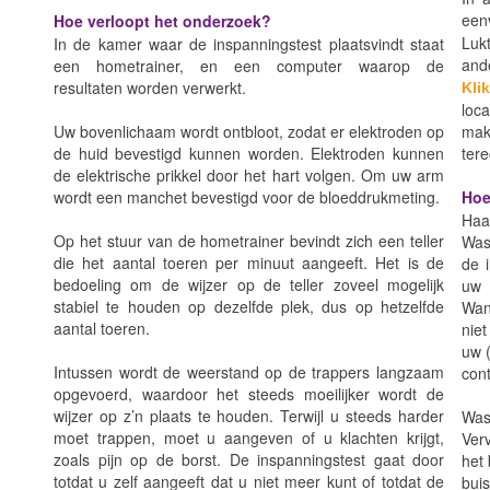
eenv
Hoe verloopt het onderzoek?
Luk
In de kamer waar de inspanningstest plaatsvindt staat
and
een hometrainer, en een computer waarop de
resultaten worden verwerkt.
Klik
loc
Uw bovenlichaam wordt ontbloot, zodat er elektroden op
make
de huid bevestigd kunnen worden. Elektroden kunnen
tere
de elektrische prikkel door het hart volgen. Om uw arm
wordt een manchet bevestigd voor de bloeddrukmeting.
Hoe
Haal
Op het stuur van de hometrainer bevindt zich een teller
Was
die het aantal toeren per minuut aangeeft. Het is de
de i
bedoeling om de wijzer op de teller zoveel mogelijk
uw 
stabiel te houden op dezelfde plek, dus op hetzelfde
Wann
aantal toeren.
nie
uw (
Intussen wordt de weerstand op de trappers langzaam
cont
opgevoerd, waardoor het steeds moeilijker wordt de
wijzer op z’n plaats te houden. Terwijl u steeds harder
Was
moet trappen, moet u aangeven of u klachten krijgt,
Verv
zoals pijn op de borst. De inspanningstest gaat door
het 
totdat u zelf aangeeft dat u niet meer kunt of totdat de
bui