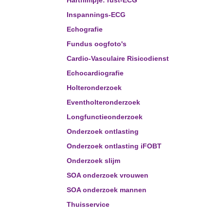
Hartfilmpje: rust-ECG
Inspannings-ECG
Echografie
Fundus oogfoto's
Cardio-Vasculaire Risicodienst
Echocardiografie
Holteronderzoek
Eventholteronderzoek
Longfunctieonderzoek
Onderzoek ontlasting
Onderzoek ontlasting iFOBT
Onderzoek slijm
SOA onderzoek vrouwen
SOA onderzoek mannen
Thuisservice