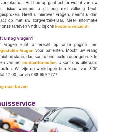
gverzekeraar. Het bedrag gaat echter wel af van uw
en risico wanneer u dit nog niet volledig heeft
gesproken. Heeft u hierover vragen, neemt u dan
tact op met uw zorgverzekeraar. Meer informatie
 onze tarieven vindt u bij ons
.
kostenoverzicht
ft u nog vragen?
r vragen kunt u terecht op onze pagina met
voor patiënten. Mocht uw vraag
lgestelde Vragen
 niet bij staan, dan kunt u ons mailen door gebruik te
en van het
. U kunt ons uiteraard
contactformulier
 bellen. Wij zijn op werkdagen bereikbaar van 8.30
tot 17.00 uur via 088-999 7777.
ug naar boven
uisservice