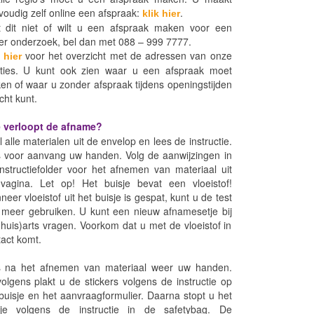
oudig zelf online een afspraak:
.
klik hier
t dit niet of wilt u een afspraak maken voor een
er onderzoek, bel dan met 088 – 999 7777.
voor het overzicht met de adressen van onze
 hier
aties. U kunt ook zien waar u een afspraak moet
n of waar u zonder afspraak tijdens openingstijden
cht kunt.
 verloopt de afname?
 alle materialen uit de envelop en lees de instructie.
 voor aanvang uw handen. Volg de aanwijzingen in
nstructiefolder voor het afnemen van materiaal uit
vagina. Let op! Het buisje bevat een vloeistof!
eer vloeistof uit het buisje is gespat, kunt u de test
t meer gebruiken. U kunt een nieuw afnamesetje bij
huis)arts vragen. Voorkom dat u met de vloeistof in
act komt.
 na het afnemen van materiaal weer uw handen.
olgens plakt u de stickers volgens de instructie op
buisje en het aanvraagformulier. Daarna stopt u het
sje volgens de instructie in de safetybag. De