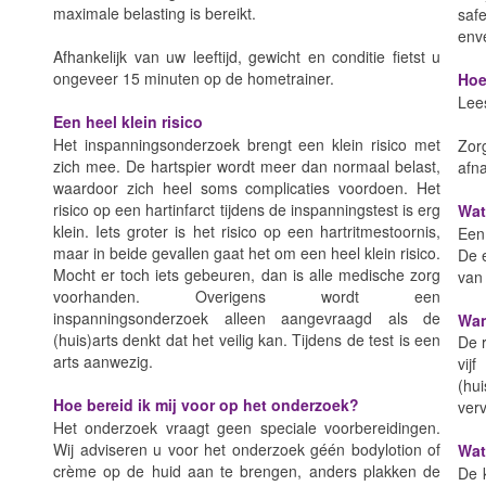
maximale belasting is bereikt.
saf
env
Afhankelijk van uw leeftijd, gewicht en conditie fietst u
ongeveer 15 minuten op de hometrainer.
Hoe
Lees
Een heel klein risico
Het inspanningsonderzoek brengt een klein risico met
Zor
zich mee. De hartspier wordt meer dan normaal belast,
afn
waardoor zich heel soms complicaties voordoen. Het
risico op een hartinfarct tijdens de inspanningstest is erg
Wat
klein. Iets groter is het risico op een hartritmestoornis,
Een 
maar in beide gevallen gaat het om een heel klein risico.
De 
Mocht er toch iets gebeuren, dan is alle medische zorg
van 
voorhanden. Overigens wordt een
inspanningsonderzoek alleen aangevraagd als de
Wan
(huis)arts denkt dat het veilig kan. Tijdens de test is een
De r
arts aanwezig.
vij
(hu
Hoe bereid ik mij voor op het onderzoek?
ver
Het onderzoek vraagt geen speciale voorbereidingen.
Wij adviseren u voor het onderzoek géén bodylotion of
Wat
crème op de huid aan te brengen, anders plakken de
De 