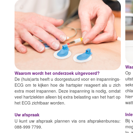
Waa
Op 
Waarom wordt het onderzoek uitgevoerd?
uit
De (huis)arts heeft u doorgestuurd voor en inspannings-
sek
ECG om te kijken hoe de hartspier reageert als u zich
chl
extra moet inspannen. Deze inspanning is nodig, omdat
hie
veel hartziekten alleen bij extra belasting van het hart op
watt
het ECG zichtbaar worden.
Inl
Uw afspraak
Bij 
U kunt uw afspraak plannen via ons afsprakenbureau:
moge
088-999 7799.
In 