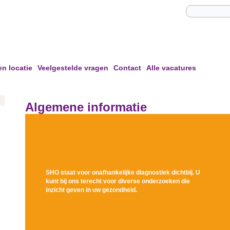
en locatie
Veelgestelde vragen
Contact
Alle vacatures
Algemene informatie
SH
O
staat voor onafhankelijke diagnostiek dichtbij. U
kunt bij ons terecht voor diverse onderzoeken die
inzicht geven in uw gezondheid.