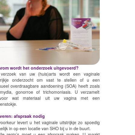
rom wordt het onderzoek uitgevoerd?
verzoek van uw (huis)arts wordt een vaginale
strijkje onderzocht om vast te stellen of u een
sueel overdraagbare aandoening (SOA) heeft zoals
amydia, gonorroe of trichomoniasis. U verzamelt
rvoor wat materiaal uit uw vagina met een
enstokje.
everen: afspraak nodig
voorkeur levert u het vaginale uitstrijkje zo spoedig
lijk in op een locatie van SHO bij u in de buurt.
alle regio’s moet u een afspraak maken. U maakt