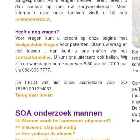
aangesproken. Als u vragen hierover heeft, neemt u
dan contact op met uw zorgverzekeraar. Meer
informatie over onze tarieven vindt u bij ons
.
kostenoverzicht
Heeft u nog vragen?
Voor vragen kunt u terecht op onze pagina met
voor patiënten. Staat uw vraag er
Veelgestelde Vragen
niet tussen , dan kunt u ons mailen via het
Bent
. U kunt ons uiteraard ook bellen. Wij
rede
contactformulier
zijn op werkdagen bereikbaar van 8.30 uur tot 17.00 uur
kom
via 088-999 7777.
Thui
De I-ECG valt niet onder accreditatie voor ISO
Op 
15189:2012 M037.
de T
(hui
Terug naar boven
onze
De 
SOA onderzoek mannen
uw (
Blo
>> Waarom wordt het onderzoek uitgevoerd?
>> Inleveren: afspraak nodig
>> Hoe verloopt de afname?